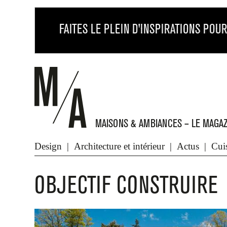
MAISONS & AMBIANCES – LE MAGAZ
Architecture et intérieur
Cuisine et salle de bains
Design
Architecture et intérieur
Actus
Cuis
OBJECTIF CONSTRUIRE